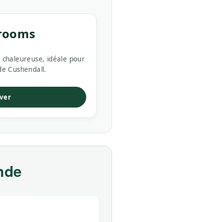
trooms
 chaleureuse, idéale pour
de Cushendall.
ver
ande