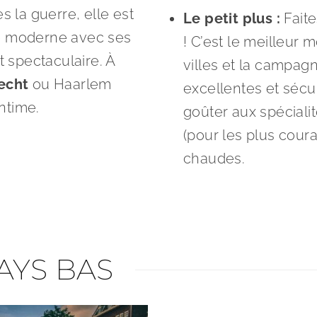
s la guerre, elle est
Le petit plus :
Fait
re moderne avec ses
! C’est le meilleur 
 spectaculaire. À
villes et la campag
echt
ou Haarlem
excellentes et sécu
ntime.
goûter aux spéciali
(pour les plus cour
chaudes.
AYS BAS