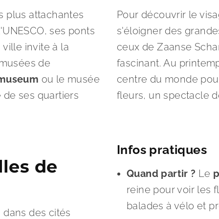
es plus attachantes
Pour découvrir le visag
 l'UNESCO, ses ponts
s'éloigner des grandes
ille invite à la
ceux de Zaanse Schan
s musées de
fascinant. Au printem
smuseum
ou le musée
centre du monde pour
 de ses quartiers
fleurs, un spectacle 
Infos pratiques
lles de
Quand partir ?
Le
p
reine pour voir les f
balades à vélo et pr
 dans des cités