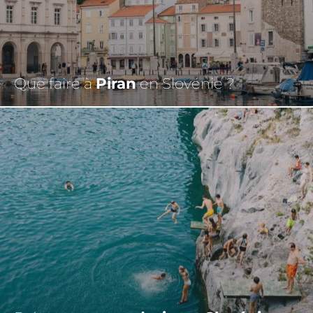
Que faire à
Piran
en Slovénie ?