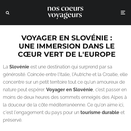
VOYAGER EN SLOVÉNIE :
UNE IMMERSION DANS LE
CŒUR VERT DE L'EUROPE
La
Slovénie
est une destination qui surprend par sa
générosité. Coincée entre l'Italie, l'Autriche et la Croatie, elle
concentre sur un petit territoire tout ce qu'un amoureux de
nature peut espérer.
Voyager en Slovénie
, c’est passer en
moins de deux heures des sommets enneigés des Alpes à
la douceur de la côte méditerranéenne. Ce qu'on aime ici,
c'est l'engagement du pays pour un
tourisme durable
et
préservé.