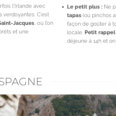
fois l'Irlande avec
Le petit plus :
Ne p
es verdoyantes. C’est
tapas
(ou pinchos a
Saint-Jacques
, où l’on
façon de goûter à t
orêts et une
locale.
Petit rappel 
déjeune à 14h et on
ESPAGNE