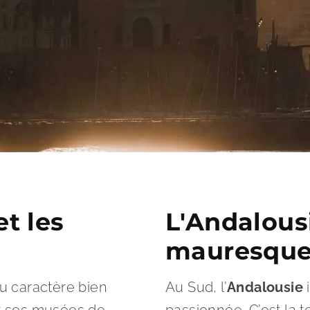
t les
L'Andalousi
mauresques
u caractère bien
Au Sud, l’
Andalousie