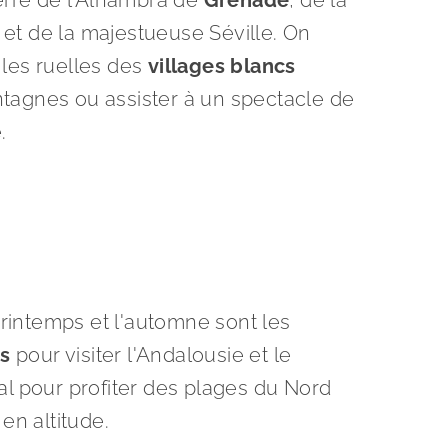
terre de l’Alhambra de
Grenade
, de la
et de la majestueuse Séville. On
les ruelles des
villages blancs
tagnes ou assister à un spectacle de
.
rintemps et l'automne sont les
es
pour visiter l'Andalousie et le
éal pour profiter des plages du Nord
n altitude.