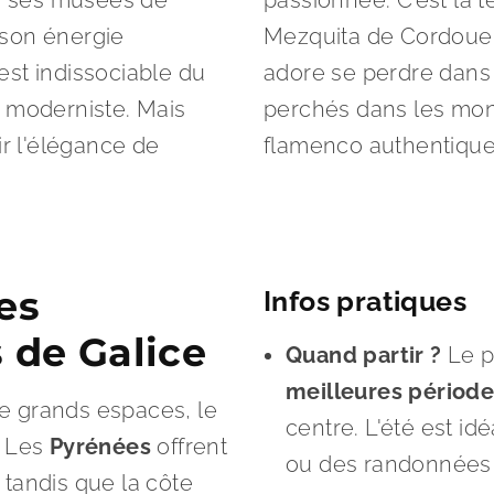
par ses musées de
passionnée. C’est la 
 son énergie
Mezquita de Cordoue 
 est indissociable du
adore se perdre dans 
e moderniste. Mais
perchés dans les mon
ir l'élégance de
flamenco authentique
es
Infos pratiques
 de Galice
Quand partir ?
Le p
meilleures périod
e grands espaces, le
centre. L'été est id
. Les
Pyrénées
offrent
ou des randonnées e
tandis que la côte