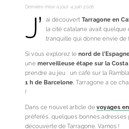
Dernière mise à jour:
4 juin 2026
J’
ai découvert
Tarragone
en Ca
la cité catalane avait quelqu
tranquille qui donne envie de
Si vous explorez le
nord de l’Espagn
une
merveilleuse
étape sur la Cost
prendre au jeu : un café sur la Rambla
1 h de Barcelone
, Tarragone a ce cha
!
Dans ce nouvel article de
voyages e
préférés, quelques bonnes adresses po
découverte de Tarragone. Vamos !