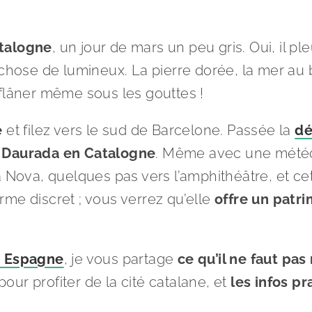
talogne
, un jour de mars un peu gris. Oui, il pl
e chose de lumineux. La pierre dorée, la mer a
 flâner même sous les gouttes !
e
et filez vers le sud de Barcelone. Passée la
dé
a Daurada en Catalogne
. Même avec une météo 
 Nova, quelques pas vers l’amphithéâtre, et cett
rme discret ; vous verrez qu’elle
offre un patri
n Espagne
, je vous partage
ce qu’il ne faut pa
ur profiter de la cité catalane, et
les infos pr