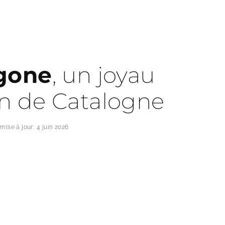
gone
, un joyau
n de Catalogne
mise à jour:
4 juin 2026