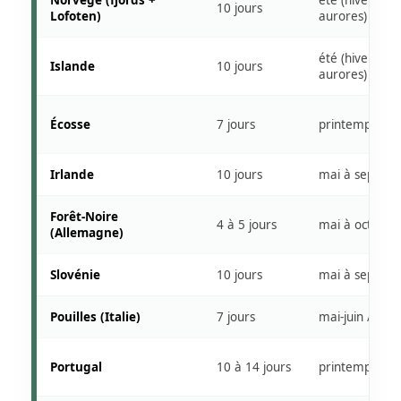
Norvège (fjords +
été (hiver pour
10 jours
Lofoten)
aurores)
été (hiver pour
Islande
10 jours
aurores)
Écosse
7 jours
printemps / é
Irlande
10 jours
mai à sept.
Forêt-Noire
4 à 5 jours
mai à oct.
(Allemagne)
Slovénie
10 jours
mai à sept.
Pouilles (Italie)
7 jours
mai-juin / sept
Portugal
10 à 14 jours
printemps / 