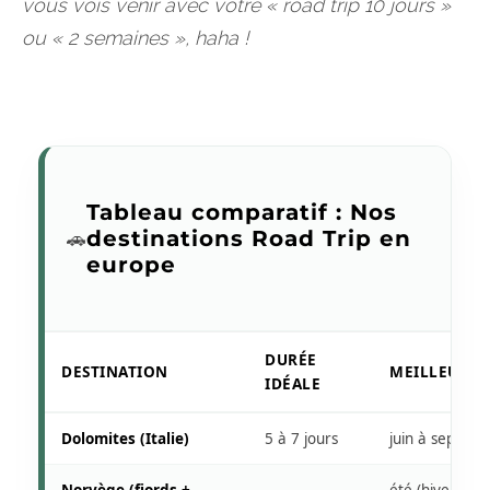
vous vois venir avec votre « road trip 10 jours »
ou « 2 semaines », haha !
Tableau comparatif : Nos
🚗
destinations Road Trip en
europe
DURÉE
DESTINATION
MEILLEURE 
IDÉALE
Dolomites (Italie)
5 à 7 jours
juin à sept.