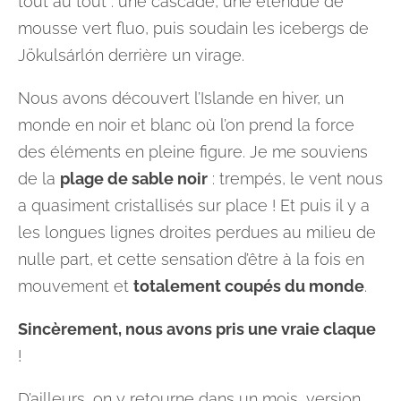
tout au tout : une cascade, une étendue de
mousse vert fluo, puis soudain les icebergs de
Jökulsárlón derrière un virage.
Nous avons découvert l’Islande en hiver, un
monde en noir et blanc où l’on prend la force
des éléments en pleine figure. Je me souviens
de la
plage de sable noir
: trempés, le vent nous
a quasiment cristallisés sur place ! Et puis il y a
les longues lignes droites perdues au milieu de
nulle part, et cette sensation d’être à la fois en
mouvement et
totalement coupés du monde
.
Sincèrement, nous avons pris une vraie claque
!
D’ailleurs, on y retourne dans un mois, version