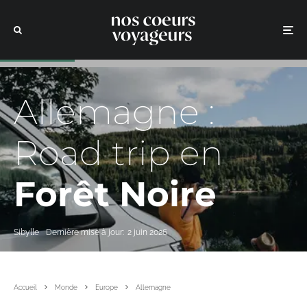
Allemagne :
Road trip en
Forêt Noire
Sibylle
Dernière mise à jour:
2 juin 2026
Accueil
Monde
Europe
Allemagne