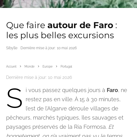
Que faire
autour de Faro
:
les plus belles excursions
Sibylle
Dernière mise à jour:
10 mai 2026
Accueil
Monde
Europe
Portugal
Dernière mise à jour:
10 mai 2026
S
i vous passez quelques jours à
Faro
, ne
restez pas en ville. À 15 à 30 minutes,
l’est de l’Algarve déroule villages de
pêcheurs, marchés typiques, îles sauvages et
paysages préservés de la Ria Formosa.
Et
honnetement, on n’a vraiment pas vu le temps