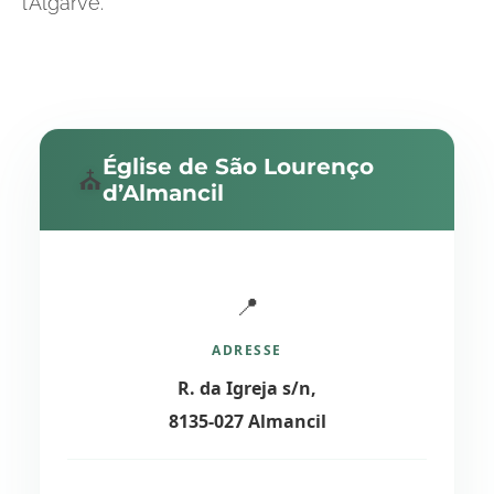
l’Algarve.
Église de São Lourenço
⛪
d’Almancil
📍
ADRESSE
R. da Igreja s/n,
8135-027 Almancil