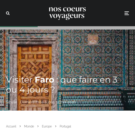
Visiter
Faro
: que faire en 3
ou 4 jours ?
Sibylle
Dernière mise à jour:
12 mai 2026
Accueil
Monde
Europe
Portugal