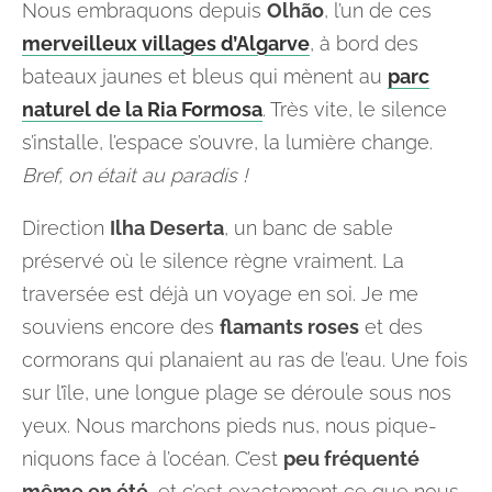
Nous embraquons depuis
Olhão
, l’un de ces
merveilleux villages d’Algarve
, à bord des
bateaux jaunes et bleus qui mènent au
parc
naturel de la Ria Formosa
. Très vite, le silence
s’installe, l’espace s’ouvre, la lumière change.
Bref, on était au paradis !
Direction
Ilha Deserta
, un banc de sable
préservé où le silence règne vraiment. La
traversée est déjà un voyage en soi. Je me
souviens encore des
flamants roses
et des
cormorans qui planaient au ras de l’eau. Une fois
sur l’île, une longue plage se déroule sous nos
yeux. Nous marchons pieds nus, nous pique-
niquons face à l’océan. C’est
peu fréquenté
même en été
, et c’est exactement ce que nous