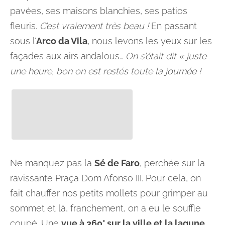
pavées, ses maisons blanchies, ses patios
fleuris.
C’est vraiement très beau !
En passant
sous l’
Arco da Vila
, nous levons les yeux sur les
façades aux airs andalous…
On s’était dit « juste
une heure, bon on est restés toute la journée !
Ne manquez pas la
Sé de Faro
, perchée sur la
ravissante Praça Dom Afonso III. Pour cela, on
fait chauffer nos petits mollets pour grimper au
sommet et là, franchement, on a eu le souffle
coupé. Une
vue à 360° sur la ville et la lagune