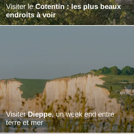
Visiter le
Cotentin : les plus beaux
endroits à voir
Visiter
Dieppe
, un week end entre
terre et mer