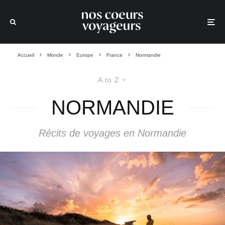
Accueil
Monde
Europe
France
Normandie
A to Z
NORMANDIE
Récits de voyages en Normandie