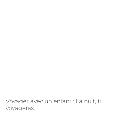
Des activités adaptées, tu choisiras
De l’usage des randonnées, tu ruseras
La culture locale, tu découvriras
Le souvenir, tu cultiveras
Au final
Voyager avec un enfant : La nuit, tu
voyageras