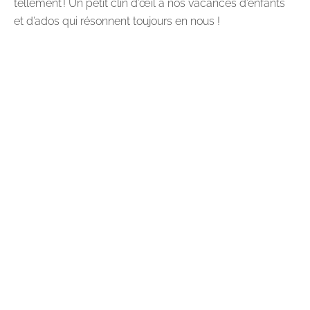
tellement ! Un petit clin d’œil à nos vacances d’enfants
et d’ados qui résonnent toujours en nous !
Sommaire
Voyager avec un enfant : La nuit, tu
voyageras
Son esprit participatif, tu développeras
Voyager avec un enfant : une première
fois, tu te testeras
Des encas, tu emporteras (même le
matin)
Le rythme de l’enfant, tu respecteras