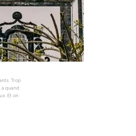
ants. Trop
n a quand
ux. Et on