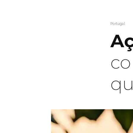
Portugal
Aç
co
qu