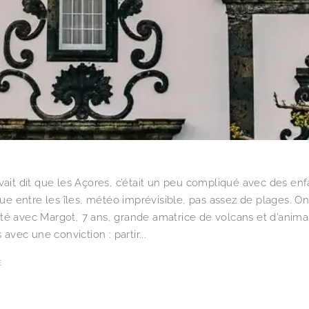
ait dit que les Açores, c’était un peu compliqué avec des enf
que entre les îles, météo imprévisible, pas assez de plages. O
é avec Margot, 7 ans, grande amatrice de volcans et d’anima
 avec une conviction : partir...
E