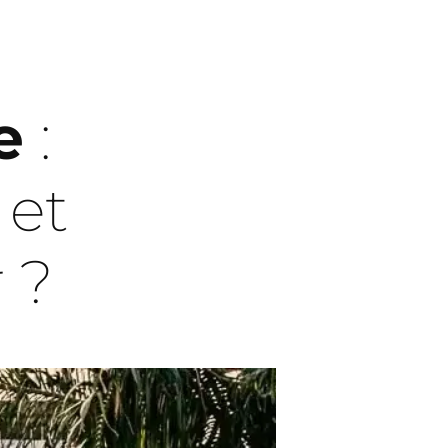
e
:
 et
r ?