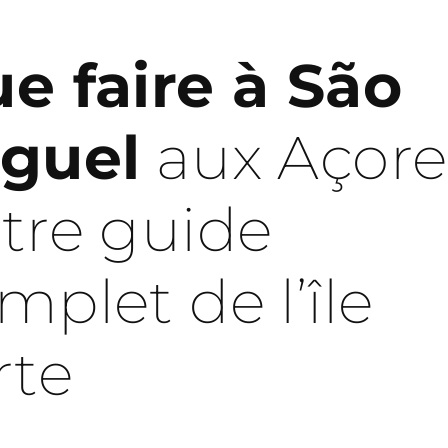
e faire à São
guel
aux Açores
tre guide
mplet de l’île
rte