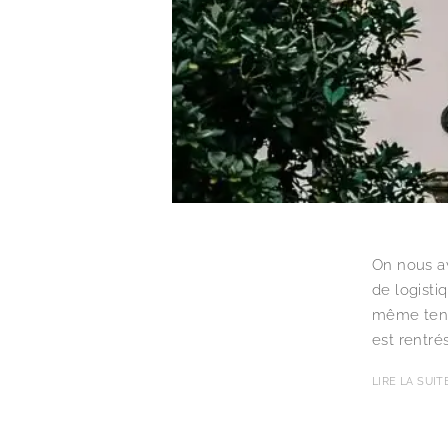
On nous av
de logisti
même tent
est rentrés
LIRE LA SUIT