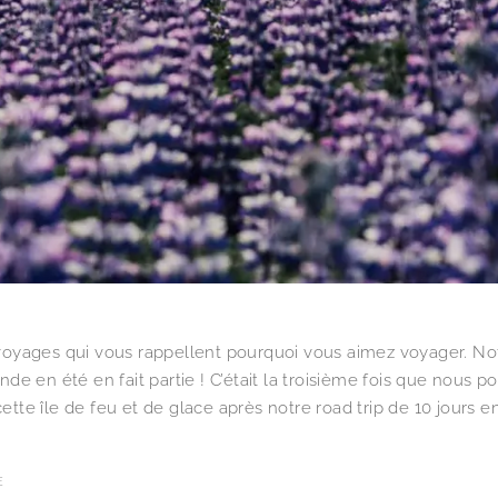
 voyages qui vous rappellent pourquoi vous aimez voyager. No
ande en été en fait partie ! C’était la troisième fois que nous p
cette île de feu et de glace après notre road trip de 10 jours e
E