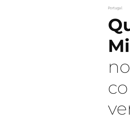
Portugal
Qu
Mi
no
co
ve