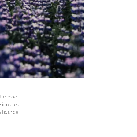
tre road
osions les
n Islande