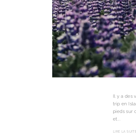
Il y a des
trip en Isl
pieds sur 
et...
LIRE LA SUIT