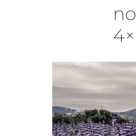
no
4×