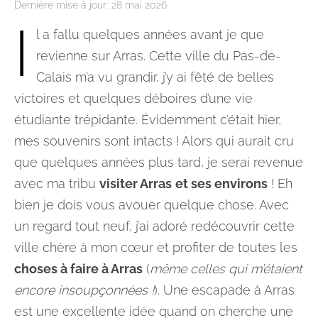
Dernière mise à jour:
28 mai 2026
I
l a fallu quelques années avant je que
revienne sur Arras. Cette ville du Pas-de-
Calais m’a vu grandir, j’y ai fêté de belles
victoires et quelques déboires d’une vie
étudiante trépidante. Évidemment c’était hier,
mes souvenirs sont intacts ! Alors qui aurait cru
que quelques années plus tard, je serai revenue
avec ma tribu
visiter Arras
et ses environs
! Eh
bien je dois vous avouer quelque chose. Avec
un regard tout neuf, j’ai adoré redécouvrir cette
ville chère à mon cœur et profiter de toutes les
choses à faire à Arras
(
même celles qui m’étaient
encore insoupçonnées !
). Une escapade à Arras
est une excellente idée quand on cherche une