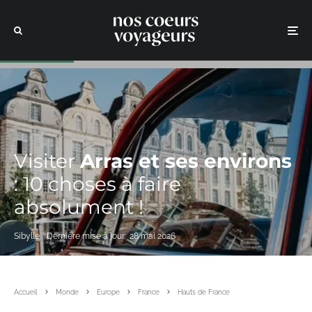
Visiter
Arras et ses environs
: 10 choses à faire
absolument !
Sibylle
Dernière mise à jour:
28 mai 2026
Accueil
Monde
Europe
France
Hauts de France