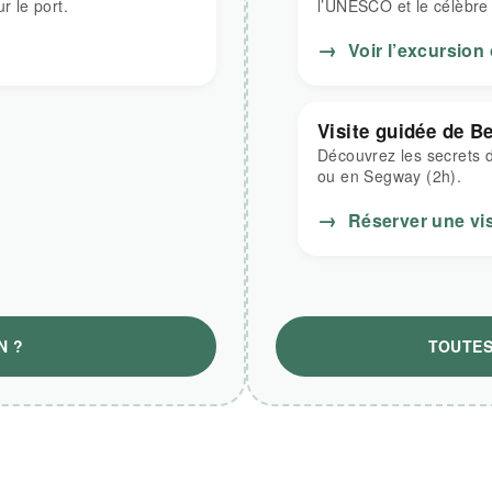
r le port.
l’UNESCO et le célèbre 
→
Voir l’excursion
Visite guidée de B
Découvrez les secrets de
ou en Segway (2h).
→
Réserver une vis
N ?
TOUTES