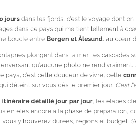
0 jours
dans les fjords, c’est le voyage dont o
es dans ce pays qui me tient tellement à cœur, j’
 une boucle entre
Bergen et Ålesund
, au cœur d
ontagnes plongent dans la mer, les cascades sur
 renversant qu’aucune photo ne rend vraiment.
e pays, c’est cette douceur de vivre, cette
conn
ui déteint sur vous dès le premier jour.
C’est l
e
itinéraire détaillé jour par jour
, les étapes cl
vous en êtes encore à la phase de préparation,
, vous y trouverez durées, régions et budget.
S