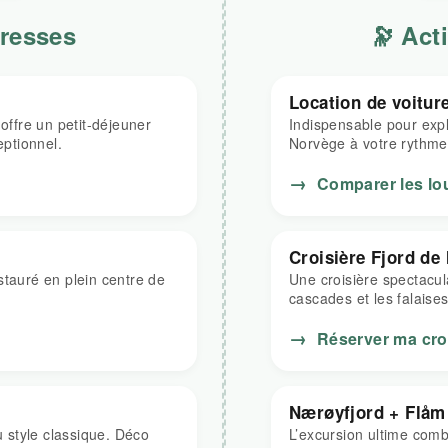
resses
🔭 Act
Location de voitur
offre un petit-déjeuner
Indispensable pour expl
eptionnel.
Norvège à votre rythme
→
Comparer les lo
Croisière Fjord d
stauré en plein centre de
Une croisière spectacul
cascades et les falaise
→
Réserver ma cro
Nærøyfjord + Flåm
 style classique. Déco
L’excursion ultime combi