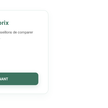
prix
onseillons de comparer
.
NANT