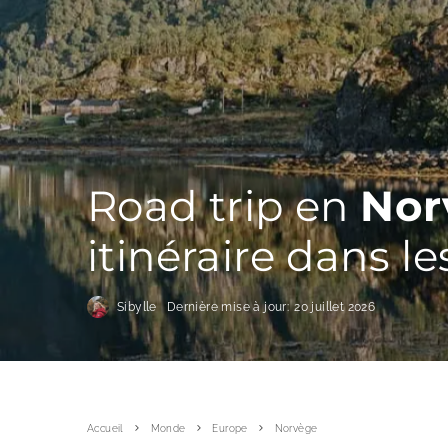
Road trip en
Nor
itinéraire dans le
Sibylle
Dernière mise à jour:
20 juillet 2026
Accueil
Monde
Europe
Norvège