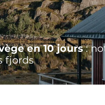
vège en 10 jours
: no
s fjords