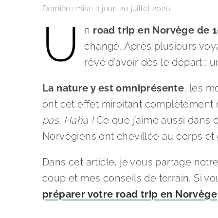
Dernière mise à jour:
20 juillet 2026
U
n
road trip en Norvège de 1
changé. Après plusieurs voyag
rêvé d’avoir dès le départ :
La nature y est omniprésente
, les m
ont cet effet miroitant complètement
pas. Haha !
Ce que j’aime aussi dans c
Norvégiens ont chevillée au corps et q
Dans cet article, je vous partage notr
coup et mes conseils de terrain. Si 
préparer votre road trip en Norvège