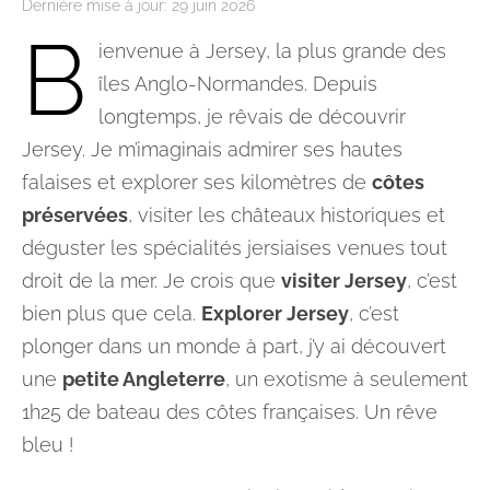
Dernière mise à jour:
29 juin 2026
B
ienvenue à Jersey, la plus grande des
îles Anglo-Normandes. Depuis
longtemps, je rêvais de découvrir
Jersey. Je m’imaginais admirer ses hautes
falaises et explorer ses kilomètres de
côtes
préservées
, visiter les châteaux historiques et
déguster les spécialités jersiaises venues tout
droit de la mer. Je crois que
visiter Jersey
, c’est
bien plus que cela.
Explorer Jersey
, c’est
plonger dans un monde à part, j’y ai découvert
une
petite Angleterre
, un exotisme à seulement
1h25 de bateau des côtes françaises. Un rêve
bleu !