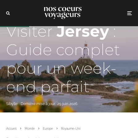
Visiter
Jersey
:
Guide complet
pour un week-
end parfait
Sibylle
Dernière mise à jour:
29 juin 2026
Accueil
Monde
Europe
Royaume-Uni