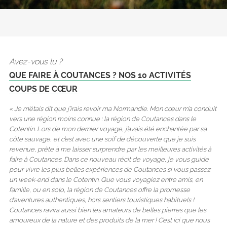
Avez-vous lu ?
QUE FAIRE À COUTANCES ? NOS 10 ACTIVITÉS
COUPS DE CŒUR
« Je m’étais dit que j’irais revoir ma Normandie. Mon cœur m’a conduit
vers une région moins connue : la région de Coutances dans le
Cotentin. Lors de mon dernier voyage, j’avais été enchantée par sa
côte sauvage, et c’est avec une soif de découverte que je suis
revenue, prête à me laisser surprendre par les meilleures activités à
faire à Coutances. Dans ce nouveau récit de voyage, je vous guide
pour vivre les plus belles expériences de Coutances si vous passez
un week-end dans le Cotentin. Que vous voyagiez entre amis, en
famille, ou en solo, la région de Coutances offre la promesse
d’aventures authentiques, hors sentiers touristiques habituels !
Coutances ravira aussi bien les amateurs de belles pierres que les
amoureux de la nature et des produits de la mer ! C’est ici que nous