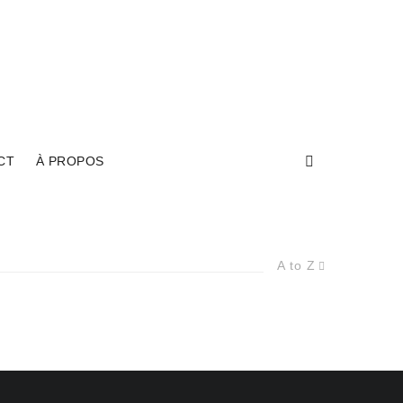
CT
À PROPOS
A to Z