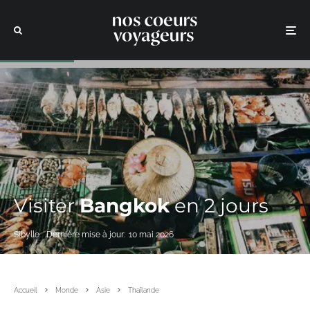
Visiter
Bangkok
en 2 jours
Sibylle
Dernière mise à jour:
10 mai 2026
Accueil
Monde
Asie
Thaïlande