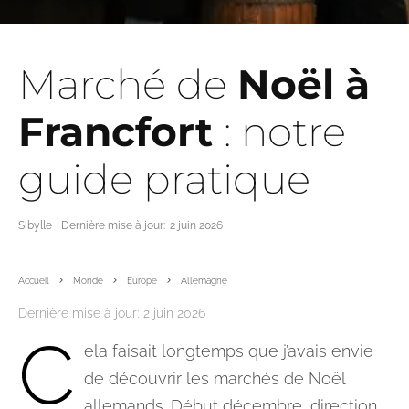
Marché de
Noël à
Francfort
: notre
guide pratique
Sibylle
Dernière mise à jour:
2 juin 2026
Accueil
Monde
Europe
Allemagne
Dernière mise à jour:
2 juin 2026
C
ela faisait longtemps que j’avais envie
de découvrir les marchés de Noël
allemands. Début décembre, direction