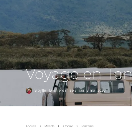
Voyage en Tan
Sibylle
Dernière mise à jour:
8 mai 2026
Accueil
Monde
Afrique
Tanzanie