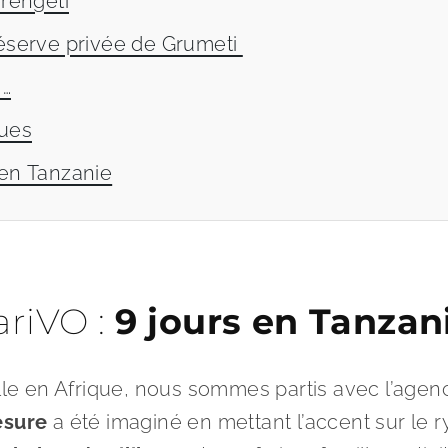
erengeti
réserve privée de Grumeti
 …
ques
 en Tanzanie
ariVO :
9 jours en Tanzan
ille en Afrique, nous sommes partis avec l’age
esure
a été imaginé en mettant l’accent sur le ry