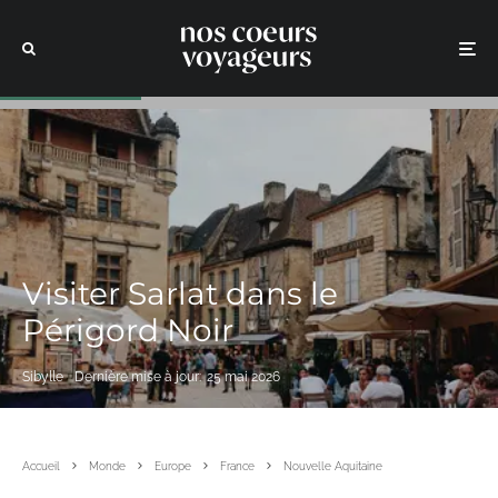
Visiter Sarlat dans le
Périgord Noir
Sibylle
Dernière mise à jour:
25 mai 2026
Accueil
Monde
Europe
France
Nouvelle Aquitaine