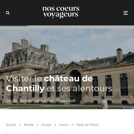
Visiter le
château de
Chantilly
et ses alentours
Sibylle
Dernière mise à jour:
28 mai 2026
Accueil
Monde
Europe
France
Hauts de France