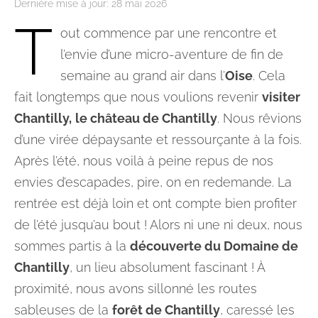
Dernière mise à jour:
28 mai 2026
T
out commence par une rencontre et
l’envie d’une micro-aventure de fin de
semaine au grand air dans l’
Oise
. Cela
fait longtemps que nous voulions revenir
visiter
Chantilly,
le château de Chantilly
. Nous rêvions
d’une virée dépaysante et ressourçante à la fois.
Après l’été, nous voilà à peine repus de nos
envies d’escapades, pire, on en redemande. La
rentrée est déjà loin et ont compte bien profiter
de l’été jusqu’au bout ! Alors ni une ni deux, nous
sommes partis à la
découverte du Domaine de
Chantilly
, un lieu absolument fascinant ! À
proximité, nous avons sillonné les routes
sableuses de la
forêt de Chantilly
, caressé les