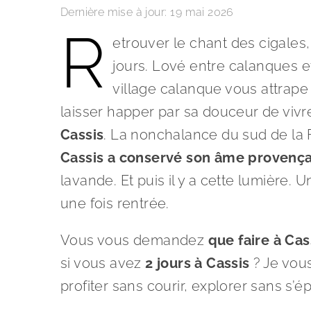
Dernière mise à jour:
19 mai 2026
R
etrouver le chant des cigales,
jours. Lové entre calanques e
village calanque vous attrap
laisser happer par sa douceur de vivr
Cassis
. La nonchalance du sud de la 
Cassis a conservé son âme provenç
lavande. Et puis il y a cette lumière.
une fois rentrée.
Vous vous demandez
que faire à Cass
si vous avez
2 jours à Cassis
? Je vous
profiter sans courir, explorer sans s’ép