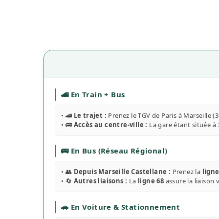
🚄 En Train + Bus
• 🚄
Le trajet :
Prenez le TGV de Paris à Marseille (
• 🚌
Accès au centre-ville :
La gare étant située à
🚌 En Bus (Réseau Régional)
• 👥
Depuis Marseille Castellane :
Prenez la
ligne
• 🔄
Autres liaisons :
La
ligne 68
assure la liaison 
🚗 En Voiture & Stationnement