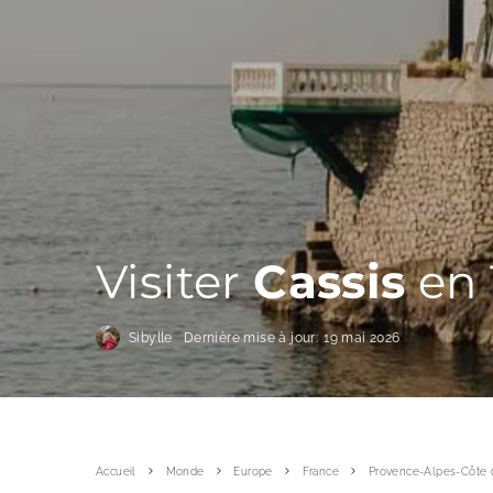
Visiter
Cassis
en 
Sibylle
Dernière mise à jour:
19 mai 2026
Accueil
Monde
Europe
France
Provence-Alpes-Côte 