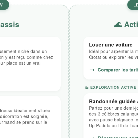
CV
L
Cassis
🌊 Act
Louer une voiture
ieusement niché dans un
Idéal pour arpenter la 
 On y est reçu comme chez
Ciotat ou explorer les vi
sur place est un vrai
→
Comparer les tarif
🥾 EXPLORATION ACTIVE
Randonnée guidée 
Partez pour une demi-j
resse idéalement située
des 3 célèbres calanque
décoration est soignée,
avec pause baignade, o
ourmand se prend sur le
Up Paddle au fil de l’ea
→