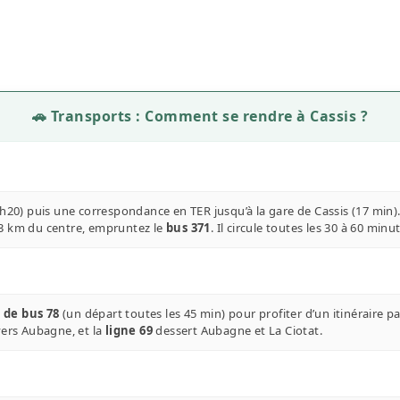
🚗 Transports : Comment se rendre à Cassis ?
3h20) puis une correspondance en TER jusqu’à la gare de Cassis (17 min)
 3 km du centre, empruntez le
bus 371
. Il circule toutes les 30 à 60 min
 de bus 78
(un départ toutes les 45 min) pour profiter d’un itinéraire p
vers Aubagne, et la
ligne 69
dessert Aubagne et La Ciotat.