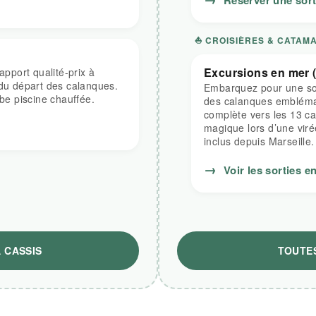
Réserver une sort
⛵ CROISIÈRES & CATAM
Excursions en mer (
apport qualité-prix à
 du départ des calanques.
Embarquez pour une sort
rbe piscine chauffée.
des calanques emblémat
complète vers les 13 c
magique lors d’une vir
inclus depuis Marseille.
→
Voir les sorties e
 CASSIS
TOUTES