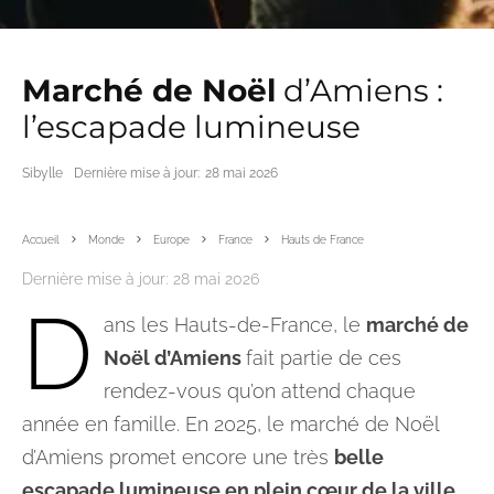
Marché de Noël
d’Amiens :
l’escapade lumineuse
Sibylle
Dernière mise à jour:
28 mai 2026
Accueil
Monde
Europe
France
Hauts de France
Dernière mise à jour:
28 mai 2026
D
ans les Hauts-de-France, le
marché de
Noël d’Amiens
fait partie de ces
rendez-vous qu’on attend chaque
année en famille. En 2025, le marché de Noël
d’Amiens promet encore une très
belle
escapade lumineuse en plein cœur de la ville
.