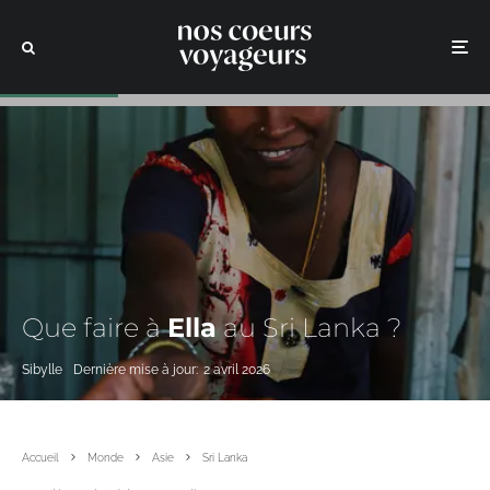
Que faire à
Ella
au Sri Lanka ?
Sibylle
Dernière mise à jour:
2 avril 2026
Accueil
Monde
Asie
Sri Lanka