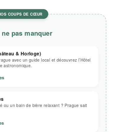
NOS COUPS DE CŒUR
 ne pas manquer
hâteau & Horloge)
rague avec un guide local et découvrez l’Hôtel
ge astronomique.
es
es
é ou un bain de bière relaxant ? Prague sait
es