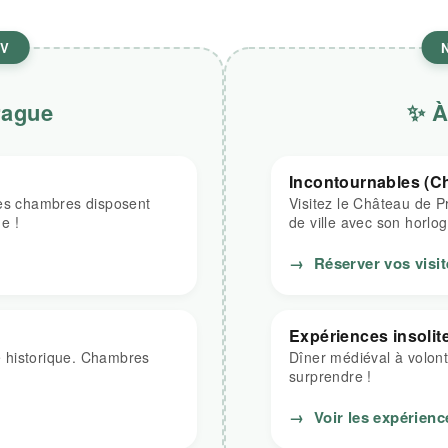
CV
rague
✨ À
Incontournables (C
nes chambres disposent
Visitez le Château de P
ue !
de ville avec son horlo
→
Réserver vos visit
Expériences insolit
re historique. Chambres
Dîner médiéval à volont
surprendre !
→
Voir les expérienc