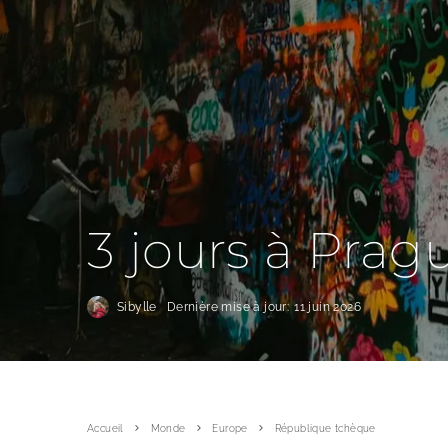
3 jours à Prag
Sibylle
Dernière mise à jour:
11 juin 2026
Accueil
Monde
Europe
République tchèque