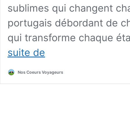
sublimes qui changent cha
portugais débordant de ch
qui transforme chaque ét
Road
suite de
trip
Algarve
:
Nos Coeurs Voyageurs
itinéraires
de
5
à
15
jours