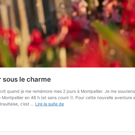
 sous le charme
’esprit quand je me remémore mes 2 jours à Montpellier. Je me souvien
ntpellier en 48 h (et sans courir !). Pour cette nouvelle aventure en
Visiter
éraultaise, c’est …
Lire la suite de
Montpellier
:
2
jours